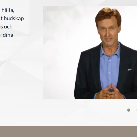
 hålla,
itt budskap
ps och
i dina