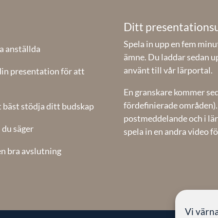
Ditt presentation
Spela in upp en fem minut
a anställda
ämne. Du laddar sedan u
använt till vår lärportal.
in presentation för att
En granskare kommer sed
fördefinierade områden). 
 bäst stödja ditt budskap
postmeddelande och i lärp
 du säger
spela in en andra video f
en bra avslutning
Vi värna