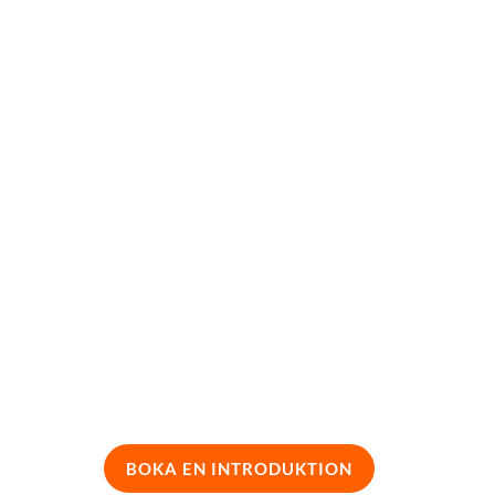
Palms
Utbildnin
nabbaste vägen till bättre result
ur kan en lärplattform bidra till att ni når era mål snabbar
den – var era medarbetare befinner sig idag, deras styrkor o
å så sätt kan ni satsa era utbildningsresurser på rätt sak fö
BOKA EN INTRODUKTION