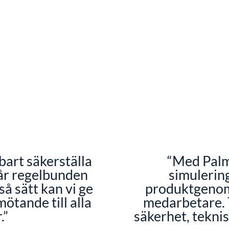
art säkerställa
“Med Palm
får regelbunden
simulerin
å sätt kan vi ge
produktgenom
ötande till alla
medarbetare. 
.”
säkerhet, teknis