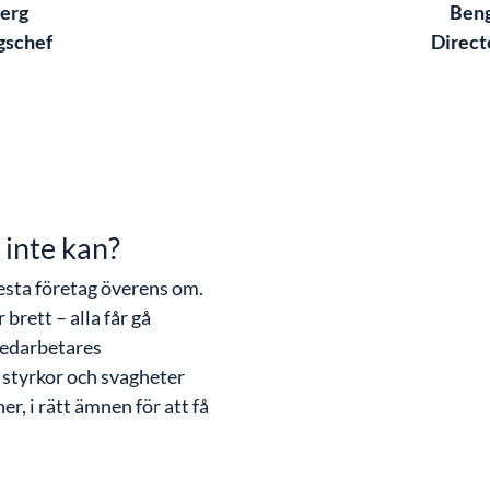
berg
Beng
gschef
Direct
 inte kan?
lesta företag överens om.
 brett – alla får gå
medarbetares
 styrkor och svagheter
er, i rätt ämnen för att få