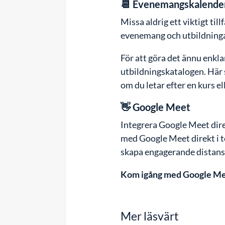
📆 Evenemangskalende
Missa aldrig ett viktigt ti
evenemang och utbildningar
För att göra det ännu enkla
utbildningskatalogen. Här
om du letar efter en kurs el
👋 Google Meet
Integrera Google Meet direk
med Google Meet direkt i te
skapa engagerande distansk
Kom igång med Google Me
Mer läsvärt