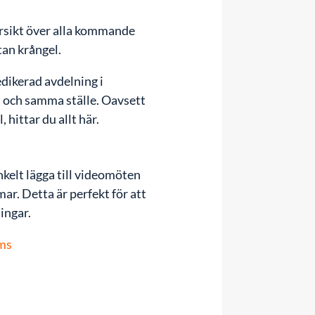
versikt över alla kommande
tan krångel.
edikerad avdelning i
 och samma ställe. Oavsett
 hittar du allt här.
nkelt lägga till videomöten
ar. Detta är perfekt för att
ingar.
lms