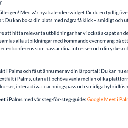
r
llfälle igen! Med vår nya kalender-widget får du en tydlig ö
. Du kan boka din plats med några få klick – smidigt och u
re att hitta relevanta utbildningar har vi också skapat en d
 samlas alla utbildningar med kommande evenemang på ett
ler en konferens som passar dina intressen och din yrkesroll,
t i Palms och få ut ännu mer av din lärportal! Du kan nu e
xtfält i Palms, utan att behöva växla mellan olika plattform
urser, interaktiva coachningspass och smidiga hybridlösn
et i Palms
med vår steg-för-steg-guide:
Google Meet i Pa