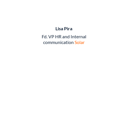
Lisa Pira
Fd. VP HR and Internal
communication
Solar
Missa inte vårt nästa webbniaruim
Prenumerera för att få våra inbjudningar
direkt till inkorgen. Vi bjuder också på nyheter,