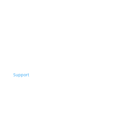
Webbinarium
Support
Personuppgiftspolicy