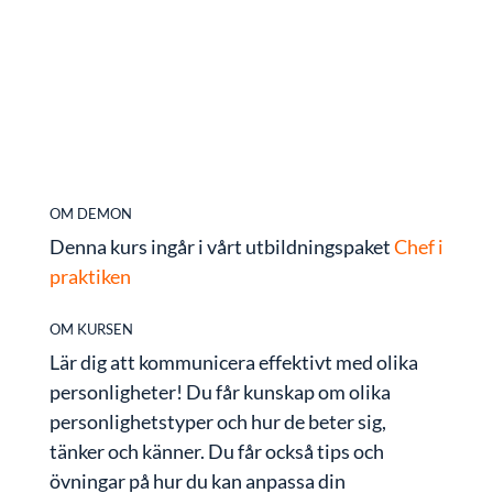
anpassa dig till olika personligheter. Du får
veta hur olika personlighetstyper beter sig,
tänker, känner och hur du kan kommunicera
bättre med dem.
OM DEMON
Denna kurs ingår i vårt utbildningspaket
Chef i
praktiken
OM KURSEN
Lär dig att kommunicera effektivt med olika
personligheter! Du får kunskap om olika
personlighetstyper och hur de beter sig,
tänker och känner. Du får också tips och
övningar på hur du kan anpassa din