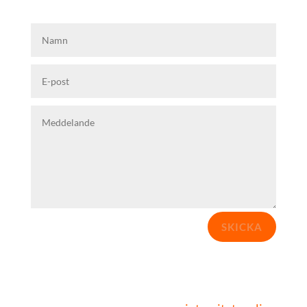
SKICKA
Vi använder dina uppgifter för att kontakta dig
om din förfrågan. Läs mer i vår